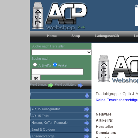
A
Home
Shop
Ladengeschäft
Lo
,
Suche nach Hersteller
Suche nach:
ArtikelNr
Artikel
Menü öffnen:
Menü schließen:
Produktgruppe: Optik & M
Keine Erwerbsberechtigu
AR-15 Konfigurator
Neuware
AR-15 Teile
Artikel Nr.:
Holster, Koffer, Futterale
Hersteller:
Jagd & Outdoor
Kenndaten:
Krisenvorsorge