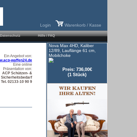
Login
Warenkorb / Kasse
Datenschutz
Hilfe / FAQ
Nova Max 4HD, Kaliber
12/89, Lauflänge 61 cm,
Mobilchoke
Ein Angebot von:
w.acp-waffen24.de
Eine online
Präsentation von:
Preis: 736,00€
ACP Schützen- &
(1 Stück)
Sicherheitsbedarf
Tel. 02133-10 90 9