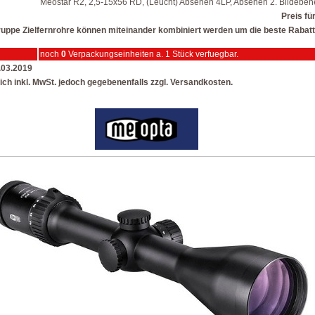
Meostar R2, 2,5-15x56 RD, (Leucht) Absehen 4LP, Absehen 2. Bildeben
Preis fü
lgruppe Zielfernrohre können miteinander kombiniert werden um die beste Rabatt
noch
0
Verpackungseinheiten a. 1 Stück verfuegbar.
5.03.2019
ich inkl. MwSt. jedoch gegebenenfalls zzgl. Versandkosten.