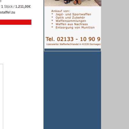
e
r 1
Stück /
1.211,00€
staffel zu