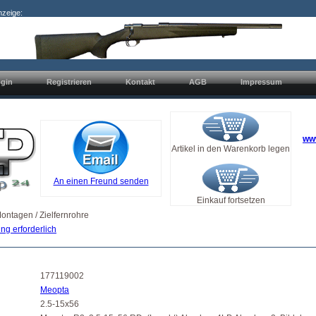
nzeige:
gin
Registrieren
Kontakt
AGB
Impressum
ww
Artikel in den Warenkorb legen
An einen Freund senden
Einkauf fortsetzen
ontagen / Zielfernrohre
ng erforderlich
177119002
Meopta
2.5-15x56