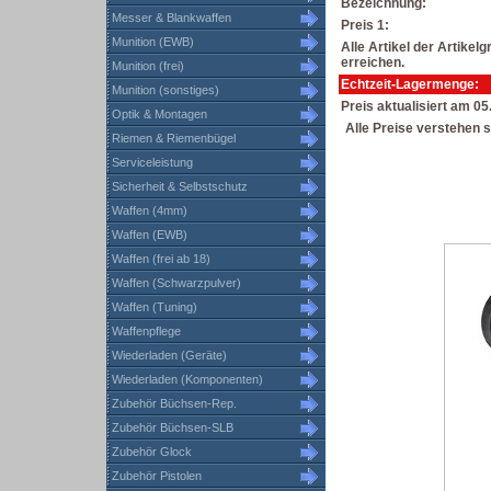
Bezeichnung:
Messer & Blankwaffen
Preis 1:
Munition (EWB)
Alle Artikel der Artike
erreichen.
Munition (frei)
Echtzeit-Lagermenge:
Munition (sonstiges)
Preis aktualisiert am 0
Optik & Montagen
Alle Preise verstehen s
Riemen & Riemenbügel
Serviceleistung
Sicherheit & Selbstschutz
Waffen (4mm)
Waffen (EWB)
Waffen (frei ab 18)
Waffen (Schwarzpulver)
Waffen (Tuning)
Waffenpflege
Wiederladen (Geräte)
Wiederladen (Komponenten)
Zubehör Büchsen-Rep.
Zubehör Büchsen-SLB
Zubehör Glock
Zubehör Pistolen