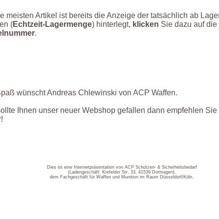
e meisten Artikel ist bereits die Anzeige der tatsächlich ab Lage
en (
Echtzeit-Lagermenge
) hinterlegt,
klicken
Sie dazu auf die 
kelnummer
.
Spaß wünscht Andreas Chlewinski von ACP Waffen.
ollte Ihnen unser neuer Webshop gefallen dann empfehlen Sie 
!
Dies ist eine Internetpräsentation von ACP Schützen- & Sicherheitsbedarf
(Ladengeschäft: Krefelder Str. 33, 41539 Dormagen),
dem Fachgeschäft für Waffen und Munition im Raum Düsseldorf/Köln.