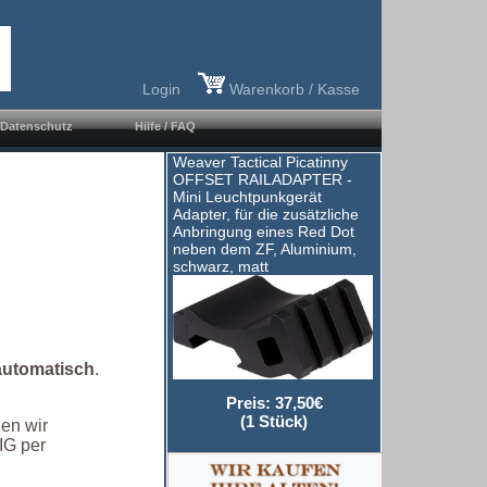
Login
Warenkorb / Kasse
Datenschutz
Hilfe / FAQ
Weaver Tactical Picatinny
OFFSET RAILADAPTER -
Mini Leuchtpunkgerät
Adapter, für die zusätzliche
Anbringung eines Red Dot
neben dem ZF, Aluminium,
schwarz, matt
automatisch
.
Preis: 37,50€
(1 Stück)
den wir
IG per