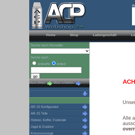
A
Home
Shop
Ladengeschäft
Lo
Suche nach Hersteller
Suche nach:
ArtikelNr
Artikel
ACH
Menü öffnen:
Menü schließen:
Unse
AR-15 Konfigurator
AR-15 Teile
Alle 
Holster, Koffer, Futterale
aussc
Jagd & Outdoor
overn
Krisenvorsorge