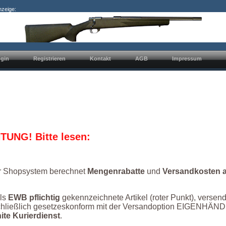
nzeige:
gin
Registrieren
Kontakt
AGB
Impressum
TUNG! Bitte lesen:
r Shopsystem berechnet
Mengenrabatte
und
Versandkosten 
als
EWB pflichtig
gekennzeichnete Artikel (roter Punkt), versen
hließlich gesetzeskonform mit der Versandoption EIGENHÄND
ite Kurierdienst
.