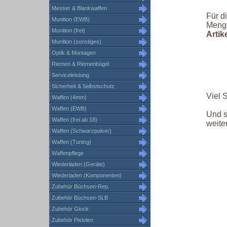
Messer & Blankwaffen
Für di
Munition (EWB)
Meng
Munition (frei)
Arti
Munition (sonstiges)
Optik & Montagen
Riemen & Riemenbügel
Serviceleistung
Sicherheit & Selbstschutz
Viel 
Waffen (4mm)
Waffen (EWB)
Und s
Waffen (frei ab 18)
weiter
Waffen (Schwarzpulver)
Waffen (Tuning)
Waffenpflege
Wiederladen (Geräte)
Wiederladen (Komponenten)
Zubehör Büchsen-Rep.
Zubehör Büchsen-SLB
Zubehör Glock
Zubehör Pistolen