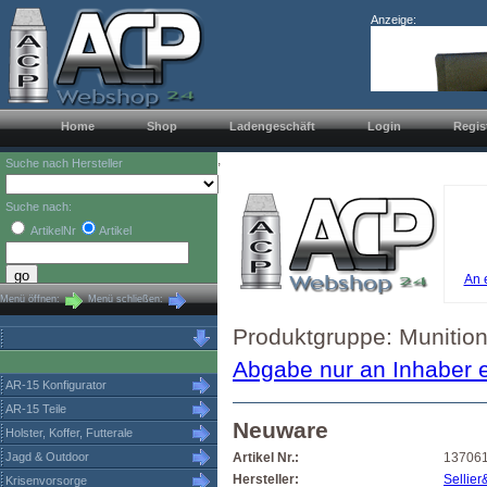
Anzeige:
Home
Shop
Ladengeschäft
Login
Regis
,
Suche nach Hersteller
Suche nach:
ArtikelNr
Artikel
An 
Menü öffnen:
Menü schließen:
Produktgruppe: Munition
Abgabe nur an Inhaber e
AR-15 Konfigurator
AR-15 Teile
Neuware
Holster, Koffer, Futterale
Jagd & Outdoor
Artikel Nr.:
13706
Hersteller:
Sellier
Krisenvorsorge