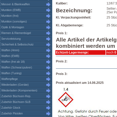
Kaliber:
12/67.
Messer & Blankwaffen
Sellier
Bezeichnung:
Munition (EWB)
25er P
Munition (frei)
Kl. Verpackungseinheit:
25 Stü
Munition (sonstiges)
Kl. Abgabemenge:
25 Stüc
Optik & Montagen
Riemen & Riemenbügel
Preis 1:
Alle Artikel der Artik
Serviceleistung
Sicherheit & Selbstschutz
kombiniert werden um d
Waffen (4mm)
Echtzeit-Lagermenge:
noch
0
Waffen (EWB)
Preis 2:
Waffen (frei ab 18)
Waffen (Schwarzpulver)
Waffen (Tuning)
Preis 3:
Waffenpflege
Preis aktualisiert am 14.06.2025
Wiederladen (Geräte)
Wiederladen (Komponenten)
Zubehör Büchsen-Rep.
Zubehör Büchsen-SLB
Zubehör Glock
Zubehör Pistolen