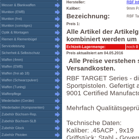
Hersteller:
RBF Int
Messer & Blankwaffen
Kaliber:
9mm P
Munition (EWB)
Bezeichnung:
RBF Tar
Munition (frei)
Preis 1:
Munition (sonstiges)
Alle Artikel der Artike
Optik & Montagen
kombiniert werden um d
Riemen & Riemenbügel
Serviceleistung
Echtzeit-Lagermenge:
noch
0
Sicherheit & Selbstschutz
Preis aktualisiert am 04.05.2016
Alle Preise verstehen 
Waffen (4mm)
Waffen (EWB)
Versandkosten.
Waffen (frei ab 18)
RBF TARGET Series - die
Waffen (Schwarzpulver)
Sportpistolen. Geferti
Waffen (Tuning)
9001 Certified Manufact
Waffenpflege
Wiederladen (Geräte)
Mehrfach Qualitätsgeprüf
Wiederladen (Komponenten)
Zubehör Büchsen-Rep.
Zubehör Büchsen-SLB
Technische Daten:
Zubehör Glock
Kaliber: .45ACP , 9x19
Zubehör Pistolen
Griffstück: Stahl - Gov