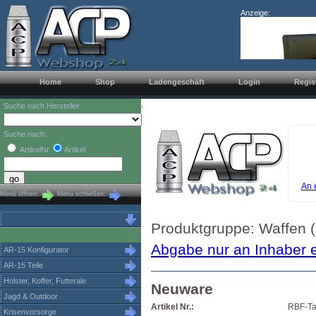
Anzeige:
Home
Shop
Ladengeschäft
Login
Regis
,
Suche nach Hersteller
Suche nach:
ArtikelNr
Artikel
An 
Menü öffnen:
Menü schließen:
Produktgruppe: Waffen (
Abgabe nur an Inhaber e
AR-15 Konfigurator
AR-15 Teile
Holster, Koffer, Futterale
Neuware
Jagd & Outdoor
Artikel Nr.:
RBF-Ta
Krisenvorsorge