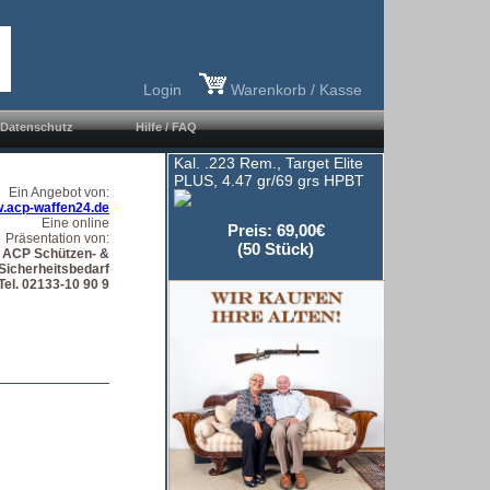
Login
Warenkorb / Kasse
Datenschutz
Hilfe / FAQ
Kal. .223 Rem., Target Elite
PLUS, 4.47 gr/69 grs HPBT
Ein Angebot von:
.acp-waffen24.de
Eine online
Preis: 69,00€
Präsentation von:
(50 Stück)
ACP Schützen- &
Sicherheitsbedarf
Tel. 02133-10 90 9