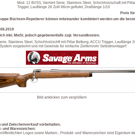
Mod. 12 BVSS, Varmint Serie, Stainless Steel, Schichholzschaft mit Pill
Trigger, Lauflänge 26 Zoll/ 66cm geflutet, Dralllänge 1/10
Preis für
lgruppe Büchsen-Repetierer können miteinander kombiniert werden um die beste
6.08.2019
ich inkl. MwSt. jedoch gegebenenfalls zzgl. Versandkosten.
ie, Stainless Steel, Schichholzschft mit Pillar Bettung, ACCU Trigger, Lauflänge 2
, System vorgebohrt und mit Gewinde für einfache Zielfernrohr Selbstmontage!!
Bild anklicken zum vergrößern
n und Zwischenverkauf vorbehalten.
t- und Warenzeichen:
veröffentlichten Logos sowie Marken-, Produkt- und Warenzeichen sind Eigentum de