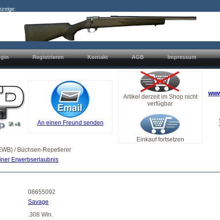
nzeige:
gin
Registrieren
Kontakt
AGB
Impressum
www
Artikel derzeit im Shop nicht
verfügbar
An einen Freund senden
Einkauf fortsetzen
EWB) / Büchsen-Repetierer
iner Erwerbserlaubnis
08655092
Savage
.308 Win.