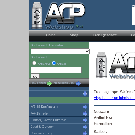
A
Home
Shop
Ladengeschäft
Lo
Suche nach Hersteller
Suche nach:
ArtikelNr
Artikel
Menü öffnen:
Menü schließen:
Produktgruppe: Waffen (
Abgabe nur an Inhaber e
AR-15 Konfigurator
Neuware
AR-15 Teile
Artikel Nr.:
Holster, Koffer, Futterale
Hersteller:
Jagd & Outdoor
Kaliber:
Krisenvorsorge