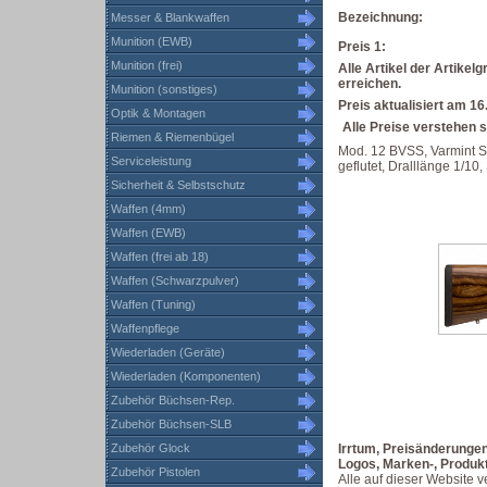
Bezeichnung:
Messer & Blankwaffen
Munition (EWB)
Preis 1:
Munition (frei)
Alle Artikel der Artike
erreichen.
Munition (sonstiges)
Preis aktualisiert am 1
Optik & Montagen
Alle Preise verstehen s
Riemen & Riemenbügel
Mod. 12 BVSS, Varmint Ser
Serviceleistung
geflutet, Dralllänge 1/10
Sicherheit & Selbstschutz
Waffen (4mm)
Waffen (EWB)
Waffen (frei ab 18)
Waffen (Schwarzpulver)
Waffen (Tuning)
Waffenpflege
Wiederladen (Geräte)
Wiederladen (Komponenten)
Zubehör Büchsen-Rep.
Zubehör Büchsen-SLB
Zubehör Glock
Irrtum, Preisänderunge
Logos, Marken-, Produk
Zubehör Pistolen
Alle auf dieser Website 