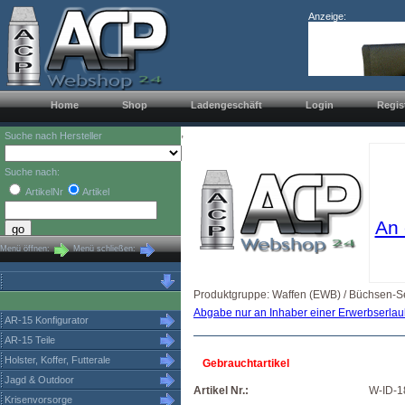
Anzeige:
Home
Shop
Ladengeschäft
Login
Regis
,
Suche nach Hersteller
Suche nach:
ArtikelNr
Artikel
An 
Menü öffnen:
Menü schließen:
Produktgruppe: Waffen (EWB) / Büchsen-Se
Abgabe nur an Inhaber einer Erwerbserlau
AR-15 Konfigurator
AR-15 Teile
Holster, Koffer, Futterale
Gebrauchtartikel
Jagd & Outdoor
Artikel Nr.:
W-ID-1
Krisenvorsorge