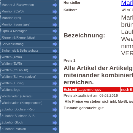
Marl
Hersteller:
Messer & Blankwaffen
Kaliber:
.45 AC
Munition (EWB)
Marl
Munition (frei)
brün
Munition (sonstiges)
Lau
Optik & Montagen
Bezeichnung:
Wea
Riemen & Riemenbügel
Serviceleistung
nimm
Sicherheit & Selbstschutz
VE
Waffen (4mm)
Preis 1:
Waffen (EWB)
Alle Artikel der Artik
Waffen (frei ab 18)
miteinander kombiniert
Waffen (Schwarzpulver)
erreichen.
Waffen (Tuning)
Echtzeit-Lagermenge:
noch
0
Waffenpflege
Preis aktualisiert am 09.02.2016
Wiederladen (Geräte)
Alle Preise verstehen sich inkl. MwSt. j
Wiederladen (Komponenten)
Zustand: gebraucht, gut
Zubehör Büchsen-Rep.
Zubehör Büchsen-SLB
Zubehör Glock
Zubehör Pistolen