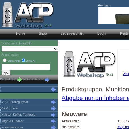
Anzeige:
Home
Shop
Ladengeschäft
Login
Regis
,
Suche nach Hersteller
Suche nach:
ArtikelNr
Artikel
An 
Menü öffnen:
Menü schließen:
Produktgruppe: Munition
Abgabe nur an Inhaber e
AR-15 Konfigurator
AR-15 Teile
Neuware
Holster, Koffer, Futterale
Jagd & Outdoor
Artikel Nr.:
15664
Hersteller:
MagTe
Krisenvorsorge