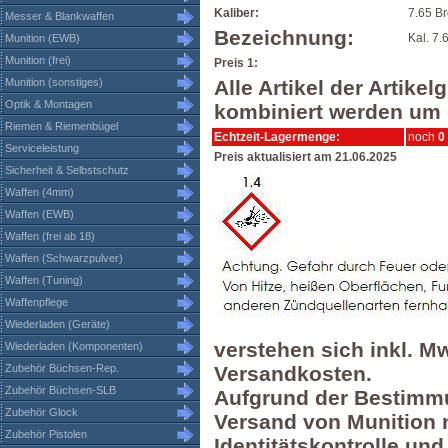
Kaliber:
7.65 B
Messer & Blankwaffen
Bezeichnung:
Kal. 7
Munition (EWB)
Munition (frei)
Preis 1:
Munition (sonstiges)
Alle Artikel der Artik
Optik & Montagen
kombiniert werden um d
Riemen & Riemenbügel
Echtzeit-Lagermenge:
noch
0
Serviceleistung
Preis aktualisiert am 21.06.2025
Sicherheit & Selbstschutz
Waffen (4mm)
Waffen (EWB)
Waffen (frei ab 18)
Waffen (Schwarzpulver)
Waffen (Tuning)
Waffenpflege
Wiederladen (Geräte)
verstehen sich inkl. M
Wiederladen (Komponenten)
Zubehör Büchsen-Rep.
Versandkosten.
Zubehör Büchsen-SLB
Aufgrund der Bestimmu
Zubehör Glock
Versand von Munition n
Zubehör Pistolen
Identitätskontrolle un