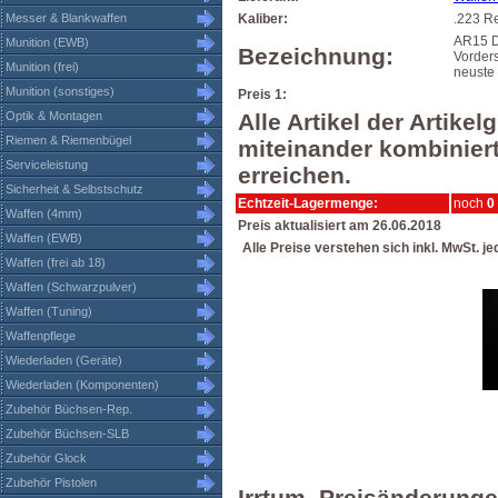
Messer & Blankwaffen
Kaliber:
.223 R
AR15 D
Munition (EWB)
Bezeichnung:
Vorders
Munition (frei)
neuste
Munition (sonstiges)
Preis 1:
Optik & Montagen
Alle Artikel der Artik
Riemen & Riemenbügel
miteinander kombiniert
Serviceleistung
erreichen.
Sicherheit & Selbstschutz
Echtzeit-Lagermenge:
noch
0
Waffen (4mm)
Preis aktualisiert am 26.06.2018
Waffen (EWB)
Alle Preise verstehen sich inkl. MwSt. j
Waffen (frei ab 18)
Waffen (Schwarzpulver)
Waffen (Tuning)
Waffenpflege
Wiederladen (Geräte)
Wiederladen (Komponenten)
Zubehör Büchsen-Rep.
Zubehör Büchsen-SLB
Zubehör Glock
Zubehör Pistolen
Irrtum, Preisänderung