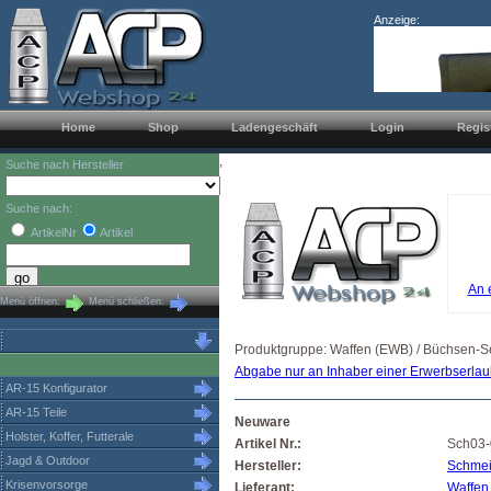
Anzeige:
Home
Shop
Ladengeschäft
Login
Regis
,
Suche nach Hersteller
Suche nach:
ArtikelNr
Artikel
An 
Menü öffnen:
Menü schließen:
Produktgruppe: Waffen (EWB) / Büchsen-Se
Abgabe nur an Inhaber einer Erwerbserlau
AR-15 Konfigurator
AR-15 Teile
Neuware
Holster, Koffer, Futterale
Artikel Nr.:
Sch03
Jagd & Outdoor
Hersteller:
Schmei
Krisenvorsorge
Lieferant:
Waffe