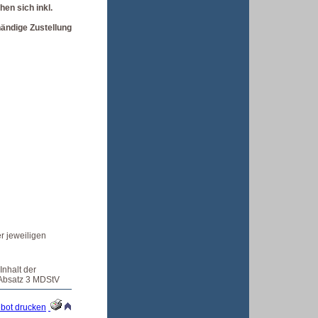
hen sich inkl.
ändige Zustellung
r jeweiligen
Inhalt der
0 Absatz 3 MDStV
bot drucken