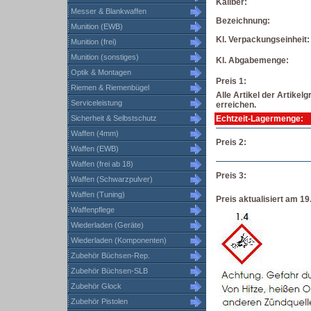
Kaliber:
Messer & Blankwaffen
Bezeichnung:
Munition (EWB)
Kl. Verpackungseinheit:
Munition (frei)
Munition (sonstiges)
Kl. Abgabemenge:
Optik & Montagen
Preis 1:
Riemen & Riemenbügel
Alle Artikel der Artike
Serviceleistung
erreichen.
Sicherheit & Selbstschutz
Echtzeit-Lagermenge:
Waffen (4mm)
Preis 2:
Waffen (EWB)
Waffen (frei ab 18)
Preis 3:
Waffen (Schwarzpulver)
Waffen (Tuning)
Preis aktualisiert am 1
Waffenpflege
Wiederladen (Geräte)
Wiederladen (Komponenten)
Zubehör Büchsen-Rep.
Zubehör Büchsen-SLB
Zubehör Glock
Zubehör Pistolen