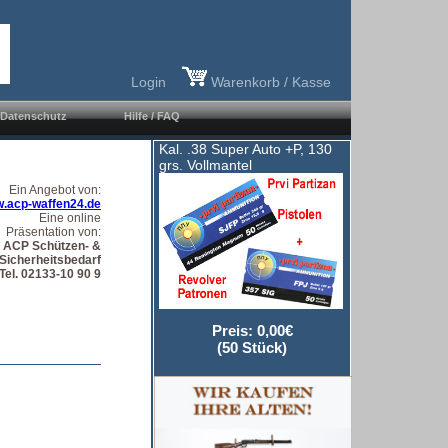
Login
Warenkorb / Kasse
Datenschutz
Hilfe / FAQ
Kal. .38 Super Auto +P, 130
grs. Vollmantel
Ein Angebot von:
.acp-waffen24.de
Eine online
Präsentation von:
ACP Schützen- &
Sicherheitsbedarf
Tel. 02133-10 90 9
Preis: 0,00€
(50 Stück)