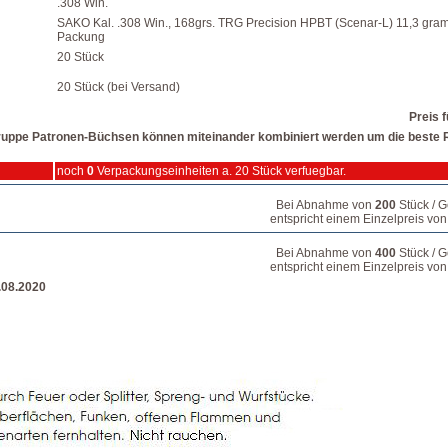
.308 Win.
SAKO Kal. .308 Win., 168grs. TRG Precision HPBT (Scenar-L) 11,3 gram
Packung
20 Stück
20 Stück (bei Versand)
Preis f
lgruppe Patronen-Büchsen können miteinander kombiniert werden um die beste R
noch
0
Verpackungseinheiten a. 20 Stück verfuegbar.
Bei Abnahme von
200
Stück / 
entspricht einem Einzelpreis vo
Bei Abnahme von
400
Stück / 
entspricht einem Einzelpreis vo
9.08.2020