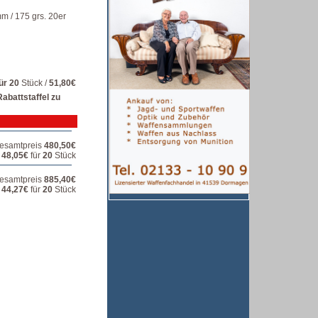
m / 175 grs. 20er
ür 20
Stück /
51,80€
abattstaffel zu
Gesamtpreis
480,50€
n
48,05€
für
20
Stück
Gesamtpreis
885,40€
n
44,27€
für
20
Stück