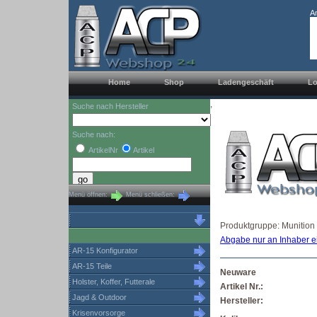
A
Home
Shop
Ladengeschäft
Lo
,
Suche nach Hersteller
Suche nach:
ArtikelNr
Artikel
Menü öffnen:
Menü schließen:
Produktgruppe: Munition
Abgabe nur an Inhaber e
AR-15 Konfigurator
AR-15 Teile
Neuware
Holster, Koffer, Futterale
Artikel Nr.:
Jagd & Outdoor
Hersteller:
Krisenvorsorge