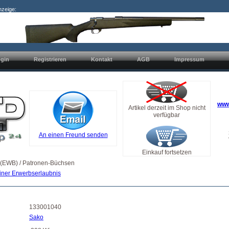
nzeige:
gin
Registrieren
Kontakt
AGB
Impressum
www
Artikel derzeit im Shop nicht
verfügbar
An einen Freund senden
Einkauf fortsetzen
 (EWB) / Patronen-Büchsen
iner Erwerbserlaubnis
133001040
Sako