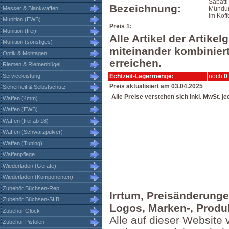
Sabatti
Bezeichnung:
Messer & Blankwaffen
Mündun
im Koff
Munition (EWB)
Preis 1:
Munition (frei)
Alle Artikel der Artik
Munition (sonstiges)
miteinander kombiniert
Optik & Montagen
erreichen.
Riemen & Riemenbügel
Serviceleistung
Echtzeit-Lagermenge:
noch
0
Preis aktualisiert am 03.04.2025
Sicherheit & Selbstschutz
Alle Preise verstehen sich inkl. MwSt. j
Waffen (4mm)
Waffen (EWB)
Waffen (frei ab 18)
Waffen (Schwarzpulver)
Waffen (Tuning)
Waffenpflege
Wiederladen (Geräte)
Wiederladen (Komponenten)
Zubehör Büchsen-Rep.
Irrtum, Preisänderung
Zubehör Büchsen-SLB
Logos, Marken-, Produ
Zubehör Glock
Alle auf dieser Website 
Zubehör Pistolen