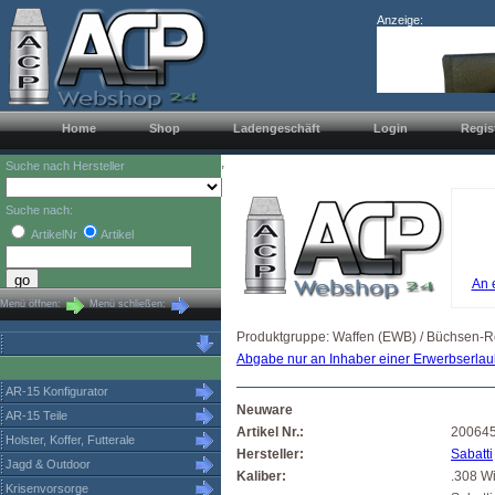
Anzeige:
Home
Shop
Ladengeschäft
Login
Regis
,
Suche nach Hersteller
Suche nach:
ArtikelNr
Artikel
An 
Menü öffnen:
Menü schließen:
Produktgruppe: Waffen (EWB) / Büchsen-R
Abgabe nur an Inhaber einer Erwerbserlau
AR-15 Konfigurator
Neuware
AR-15 Teile
Artikel Nr.:
20064
Holster, Koffer, Futterale
Hersteller:
Sabatti
Jagd & Outdoor
Kaliber:
.308 Wi
Krisenvorsorge