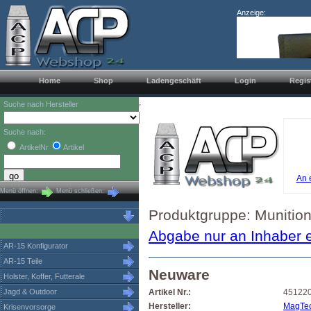
Anzeige:
Home
Shop
Ladengeschäft
Login
Regis
,
Suche nach Hersteller
Suche nach:
ArtikelNr
Artikel
An 
Menü öffnen:
Menü schließen:
Produktgruppe: Munition
Abgabe nur an Inhaber e
AR-15 Konfigurator
AR-15 Teile
Neuware
Holster, Koffer, Futterale
Jagd & Outdoor
Artikel Nr.:
45122
Hersteller:
MagTe
Krisenvorsorge