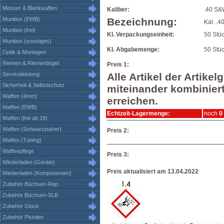
Messer & Blankwaffen
Kaliber:
.40 S
Munition (EWB)
Bezeichnung:
Kal. .4
Munition (frei)
Kl. Verpackungseinheit:
50 Stü
Munition (sonstiges)
Kl. Abgabemenge:
50 Stüc
Optik & Montagen
Riemen & Riemenbügel
Preis 1:
Serviceleistung
Alle Artikel der Artik
Sicherheit & Selbstschutz
miteinander kombiniert
Waffen (4mm)
erreichen.
Waffen (EWB)
Echtzeit-Lagermenge:
noch
0
Waffen (frei ab 18)
Waffen (Schwarzpulver)
Preis 2:
Waffen (Tuning)
Waffenpflege
Preis 3:
Wiederladen (Geräte)
Preis aktualisiert am 13.04.2022
Wiederladen (Komponenten)
Zubehör Büchsen-Rep.
Zubehör Büchsen-SLB
Zubehör Glock
Zubehör Pistolen