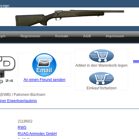
nzeige:
gin
Registrieren
Kontakt
AGB
Impressum
ww
Artikel in den Warenkorb legen
An einen Freund senden
Einkauf fortsetzen
 (EWB) / Patronen-Büchsen
iner Erwerbserlaubnis
2118602
RWS
RUAG Ammotec GmbH