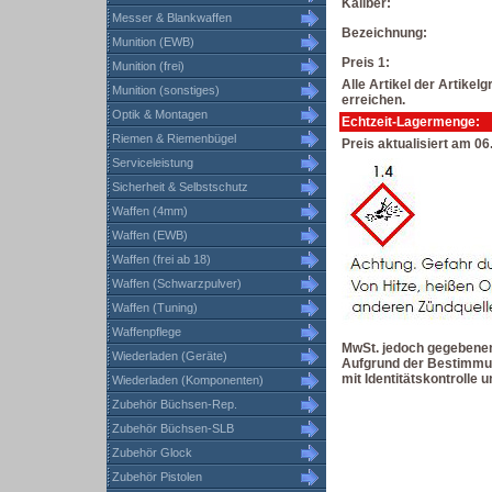
Kaliber:
Messer & Blankwaffen
Bezeichnung:
Munition (EWB)
Preis 1:
Munition (frei)
Alle Artikel der Artike
Munition (sonstiges)
erreichen.
Optik & Montagen
Echtzeit-Lagermenge:
Riemen & Riemenbügel
Preis aktualisiert am 0
Serviceleistung
Sicherheit & Selbstschutz
Waffen (4mm)
Waffen (EWB)
Waffen (frei ab 18)
Waffen (Schwarzpulver)
Waffen (Tuning)
Waffenpflege
MwSt. jedoch gegebenenf
Wiederladen (Geräte)
Aufgrund der Bestimmun
mit Identitätskontrolle
Wiederladen (Komponenten)
Zubehör Büchsen-Rep.
Zubehör Büchsen-SLB
Zubehör Glock
Zubehör Pistolen