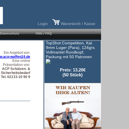
Login
Warenkorb / Kasse
Datenschutz
Hilfe / FAQ
TopShot Competition, Kal.
9mm Luger (Para), 124grs.
Vollmantel Rundkopf,
Ein Angebot von:
Packung mit 50 Patronen
w.acp-waffen24.de
Eine online
Präsentation von:
ACP Schützen- &
Preis: 13,20€
Sicherheitsbedarf
(50 Stück)
Tel. 02133-10 90 9