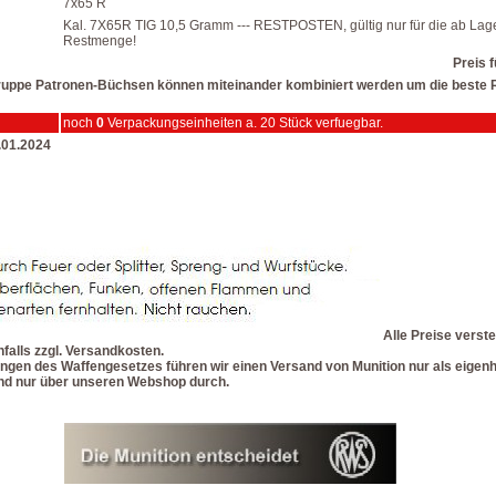
7x65 R
Kal. 7X65R TIG 10,5 Gramm --- RESTPOSTEN, gültig nur für die ab Lag
Restmenge!
Preis f
lgruppe Patronen-Büchsen können miteinander kombiniert werden um die beste R
noch
0
Verpackungseinheiten a. 20 Stück verfuegbar.
6.01.2024
Alle Preise verste
alls zzgl. Versandkosten.
gen des Waffengesetzes führen wir einen Versand von Munition nur als eigenh
 und nur über unseren Webshop durch.