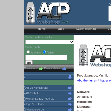
A
Home
Shop
Ladengeschäft
Lo
,
Suche nach Hersteller
Suche nach:
ArtikelNr
Artikel
Menü öffnen:
Menü schließen:
Produktgruppe: Munition
Abgabe nur an Inhaber e
AR-15 Konfigurator
Neuware
AR-15 Teile
Artikel Nr.:
Holster, Koffer, Futterale
Hersteller:
Jagd & Outdoor
Lieferant:
Krisenvorsorge