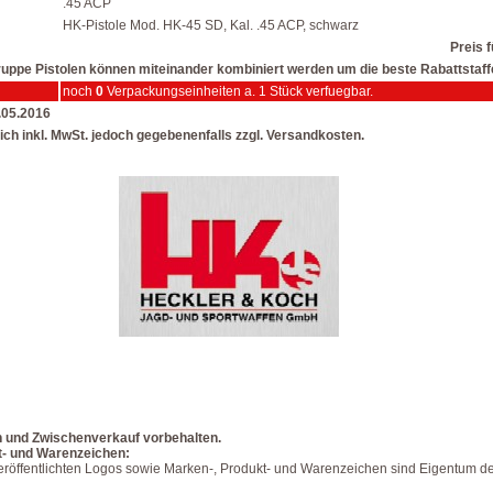
.45 ACP
HK-Pistole Mod. HK-45 SD, Kal. .45 ACP, schwarz
Preis f
lgruppe Pistolen können miteinander kombiniert werden um die beste Rabattstaffe
noch
0
Verpackungseinheiten a. 1 Stück verfuegbar.
7.05.2016
ich inkl. MwSt. jedoch gegebenenfalls zzgl. Versandkosten.
n und Zwischenverkauf vorbehalten.
t- und Warenzeichen:
veröffentlichten Logos sowie Marken-, Produkt- und Warenzeichen sind Eigentum de