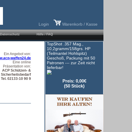
Login
Warenkorb / Kasse
Datenschutz
Hilfe / FAQ
TopShot .357 Mag.,
10,2gramm/158grs. HP
(Teilmantel Hohlspitz)
Ein Angebot von:
Geschoß, Packung mit 50
w.acp-waffen24.de
Eine online
Patronen --- zur Zeit nicht
Präsentation von:
lieferbar!
ACP Schützen- &
Sicherheitsbedarf
Tel. 02133-10 90 9
Preis: 0,00€
(50 Stück)