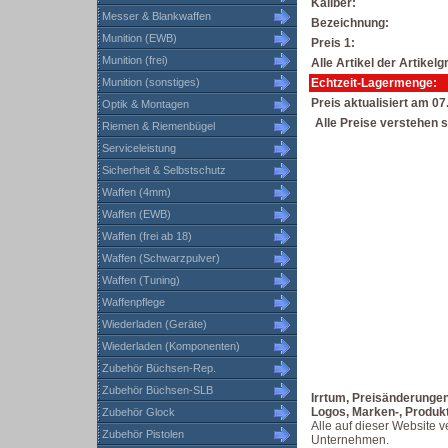
Kaliber:
Messer & Blankwaffen
Bezeichnung:
Munition (EWB)
Preis 1:
Munition (frei)
Alle Artikel der Artike
Munition (sonstiges)
Echtzeit-Lagermenge:
Preis aktualisiert am 0
Optik & Montagen
Alle Preise verstehen s
Riemen & Riemenbügel
Serviceleistung
Sicherheit & Selbstschutz
Waffen (4mm)
Waffen (EWB)
Waffen (frei ab 18)
Waffen (Schwarzpulver)
Waffen (Tuning)
Waffenpflege
Wiederladen (Geräte)
Wiederladen (Komponenten)
Zubehör Büchsen-Rep.
Zubehör Büchsen-SLB
Irrtum, Preisänderunge
Logos, Marken-, Produk
Zubehör Glock
Alle auf dieser Website 
Zubehör Pistolen
Unternehmen.