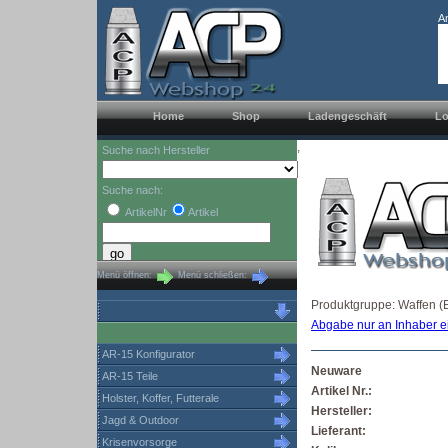
A
Home
Shop
Ladengeschäft
Lo
,
Suche nach Hersteller
Suche nach:
ArtikelNr
Artikel
Menü öffnen:
Menü schließen:
Produktgruppe: Waffen (E
Abgabe nur an Inhaber e
AR-15 Konfigurator
Neuware
AR-15 Teile
Artikel Nr.:
Holster, Koffer, Futterale
Hersteller:
Jagd & Outdoor
Lieferant:
Krisenvorsorge