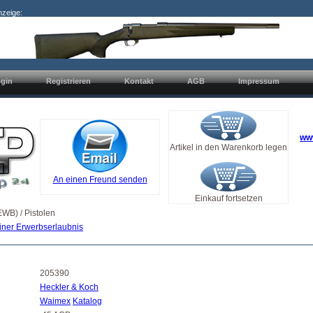
nzeige:
gin
Registrieren
Kontakt
AGB
Impressum
ww
Artikel in den Warenkorb legen
An einen Freund senden
Einkauf fortsetzen
WB) / Pistolen
iner Erwerbserlaubnis
205390
Heckler & Koch
Waimex
Katalog